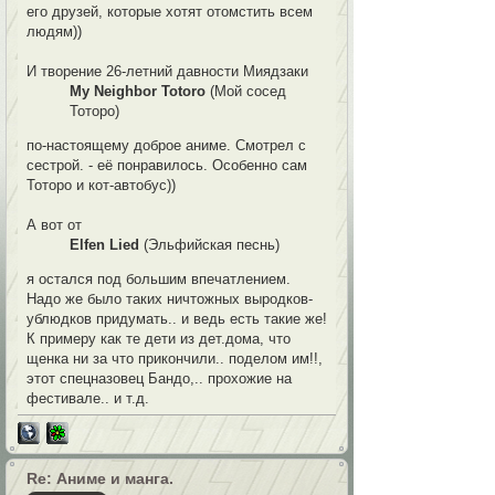
его друзей, которые хотят отомстить всем
людям))
И творение 26-летний давности Миядзаки
My Neighbor Totoro
(Мой сосед
Тоторо)
по-настоящему доброе аниме. Смотрел с
сестрой. - её понравилось. Особенно сам
Тоторо и кот-автобус))
А вот от
Elfen Lied
(Эльфийская песнь)
я остался под большим впечатлением.
Надо же было таких ничтожных выродков-
ублюдков придумать.. и ведь есть такие же!
К примеру как те дети из дет.дома, что
щенка ни за что прикончили.. поделом им!!,
этот спецназовец Бандо,.. прохожие на
фестивале.. и т.д.
Re: Аниме и манга.