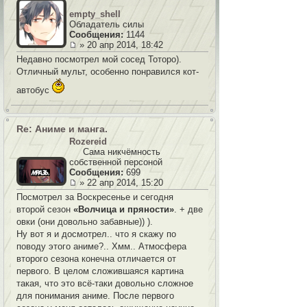
empty_shell
Обладатель силы
Сообщения:
1144
» 20 апр 2014, 18:42
Недавно посмотрел мой сосед Тоторо).
Отличный мульт, особенно понравился кот-
автобус
Re: Аниме и манга.
Rozereid
Сама никчёмность
собственной персоной
Сообщения:
699
» 22 апр 2014, 15:20
Посмотрел за Воскресенье и сегодня
второй сезон
«Волчица и пряности»
. + две
овки (они довольно забавные)) ).
Ну вот я и досмотрел.. что я скажу по
поводу этого аниме?.. Хмм.. Атмосфера
второго сезона конечна отличается от
первого. В целом сложившаяся картина
такая, что это всё-таки довольно сложное
для понимания аниме. После первого