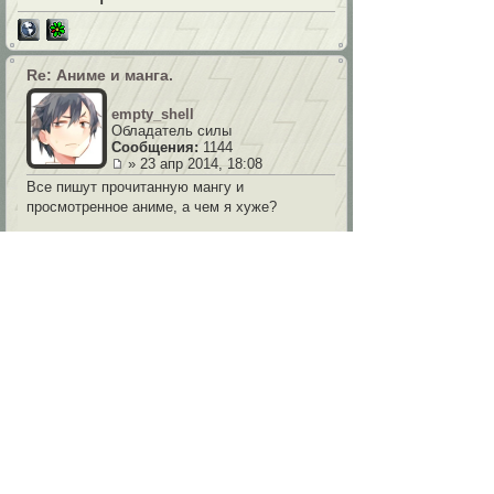
Re: Аниме и манга.
empty_shell
Обладатель силы
Сообщения:
1144
» 23 апр 2014, 18:08
Все пишут прочитанную мангу и
просмотренное аниме, а чем я хуже?
МАНГА
Коты-Воители:
Выпуск 1: Крутобок & Бич
Выпуск 3: Судьба Горелого
АНИМЕ
Покемон(сериал):
Лига Индиго
Приключения на Оранжевых островах
Приключения в Джото
Чемпионы лиги Джото
Покемон(полнометражные):