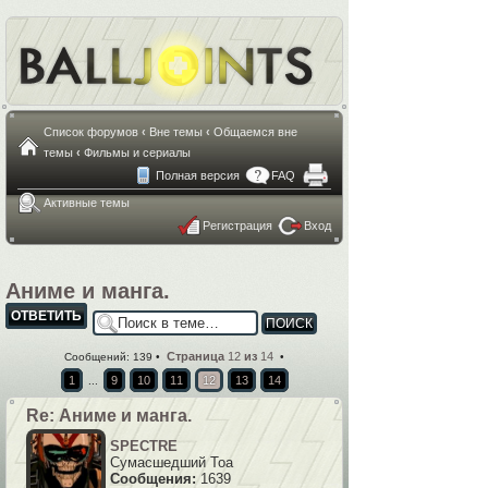
Список форумов
‹
Вне темы
‹
Общаемся вне
темы
‹
Фильмы и сериалы
Полная версия
FAQ
Активные темы
Регистрация
Вход
Аниме и манга.
ОТВЕТИТЬ
Страница
12
из
14
Сообщений: 139 •
•
1
9
10
11
12
13
14
...
Re: Аниме и манга.
SPECTRE
Сумасшедший Тоа
Сообщения:
1639