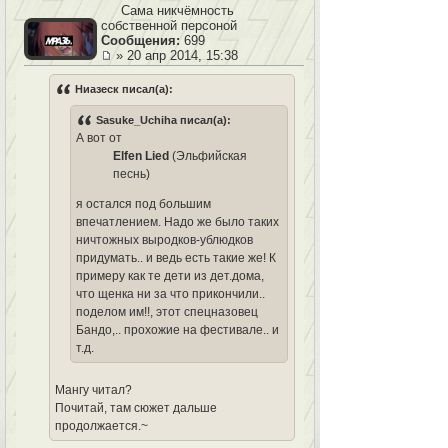
Сама никчёмность
собственной персоной
Сообщения:
699
» 20 апр 2014, 15:38
Ниазеск писал(а):
Sasuke_Uchiha писал(а):
А вот от
Elfen Lied
(Эльфийская
песнь)
я остался под большим
впечатлением. Надо же было таких
ничтожных выродков-ублюдков
придумать.. и ведь есть такие же! К
примеру как те дети из дет.дома,
что щенка ни за что прикончили..
поделом им!!, этот спецназовец
Бандо,.. прохожие на фестивале.. и
т.д.
Мангу читал?
Почитай, там сюжет дальше
продолжается.~