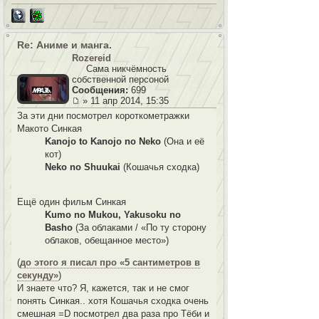
Re: Аниме и манга.
Rozereid
Сама никчёмность
собственной персоной
Сообщения:
699
» 11 апр 2014, 15:35
За эти дни посмотрел короткометражки
Макото Синкая
Kanojo to Kanojo no Neko
(Она и её
кот)
Neko no Shuukai
(Кошачья сходка)
Ещё один фильм Синкая
Kumo no Mukou, Yakusoku no
Basho
(За облаками / «По ту сторону
облаков, обещанное место»)
(
до этого я писал про «5 сантиметров в
секунду»
)
И знаете что? Я, кажется, так и не смог
понять Синкая.. хотя Кошачья сходка очень
смешная =D посмотрел два раза про Тёби и