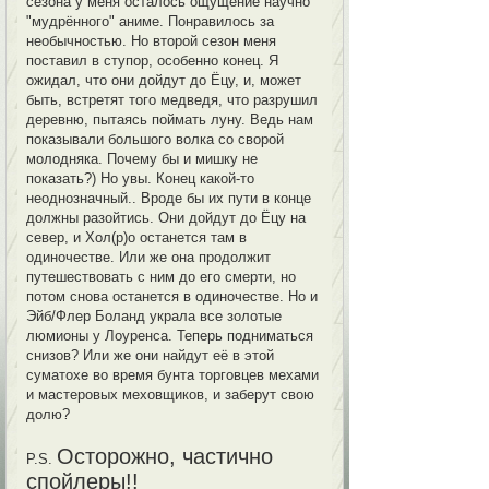
сезона у меня осталось ощущение научно
"мудрённого" аниме. Понравилось за
необычностью. Но второй сезон меня
поставил в ступор, особенно конец. Я
ожидал, что они дойдут до Ёцу, и, может
быть, встретят того медведя, что разрушил
деревню, пытаясь поймать луну. Ведь нам
показывали большого волка со сворой
молодняка. Почему бы и мишку не
показать?) Но увы. Конец какой-то
неоднозначный.. Вроде бы их пути в конце
должны разойтись. Они дойдут до Ёцу на
север, и Хол(р)о останется там в
одиночестве. Или же она продолжит
путешествовать с ним до его смерти, но
потом снова останется в одиночестве. Но и
Эйб/Флер Боланд украла все золотые
люмионы у Лоуренса. Теперь подниматься
снизов? Или же они найдут её в этой
суматохе во время бунта торговцев мехами
и мастеровых меховщиков, и заберут свою
долю?
Осторожно, частично
P.S.
спойлеры!!