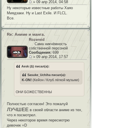
» 09 апр 2014, 04:58
Ну некоторые известные работы Хаяо
Миядзаки. Ну и Last Exile. И FLCL.
Все.
Re: Аниме и манга.
Rozereid
Сама никчёмность
собственной персоной
Сообщения:
699
» 09 апр 2014, 17:57
Aesk (∆) писал(а):
Sasuke_Uchiha писал(а):
K-ON!
(Кейон / Клуб лёгкой музыки)
ОНИ БОЖЕСТВЕННЫ
Полностью согласен! Это пожалуй
ЛУЧШЕЕ
в своей области аниме из тех,
что я посмотрел.
Через некоторое время пересмотрю
девочек =D