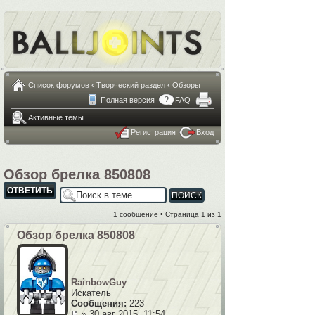
Список форумов
‹
Творческий раздел
‹
Обзоры
Полная версия
FAQ
Активные темы
Регистрация
Вход
Обзор брелка 850808
ОТВЕТИТЬ
1 сообщение • Страница
1
из
1
Обзор брелка 850808
RainbowGuy
Искатель
Сообщения:
223
» 30 авг 2015, 11:54