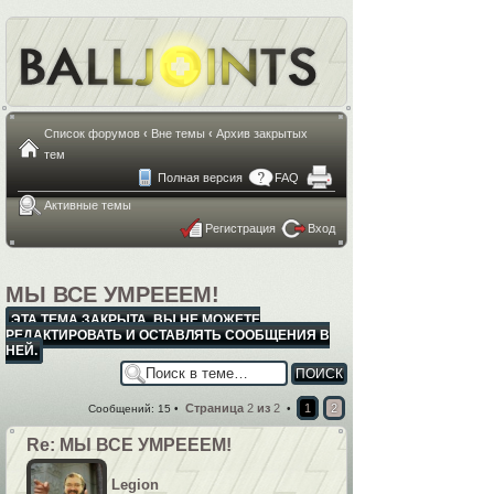
Список форумов
‹
Вне темы
‹
Архив закрытых
тем
Полная версия
FAQ
Активные темы
Регистрация
Вход
МЫ ВСЕ УМРЕЕЕМ!
ЭТА ТЕМА ЗАКРЫТА, ВЫ НЕ МОЖЕТЕ
РЕДАКТИРОВАТЬ И ОСТАВЛЯТЬ СООБЩЕНИЯ В
НЕЙ.
Страница
2
из
2
1
2
Сообщений: 15 •
•
Re: МЫ ВСЕ УМРЕЕЕМ!
Legion