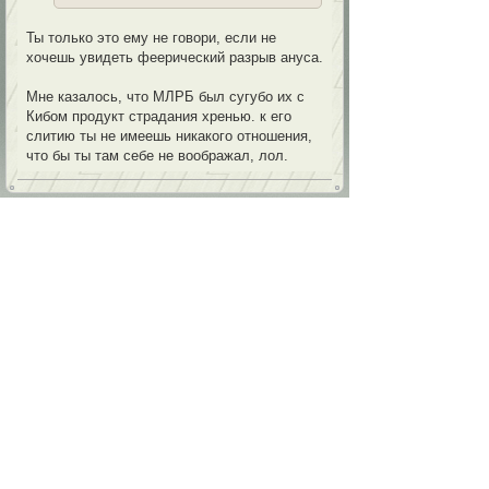
Ты только это ему не говори, если не
хочешь увидеть феерический разрыв ануса.
Мне казалось, что МЛРБ был сугубо их с
Кибом продукт страдания хренью. к его
слитию ты не имеешь никакого отношения,
что бы ты там себе не воображал, лол.
Re: МЫ ВСЕ УМРЕЕЕМ!
Faceless Void
О, так у меня же татушки, и
меня пофиксили... Как
Сообщения:
428
» 20 мар 2015, 10:24
Давайте Левака хакнем? И будем
скидываться на хост форума. Больше
ничего мне "разумного" в голову не пришло.
Re: МЫ ВСЕ УМРЕЕЕМ!
Александр Великий