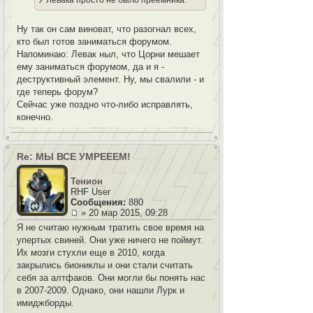
У Левака просто не было преемника.
Ну так он сам виноват, что разогнал всех,
кто был готов заниматься форумом.
Напоминаю: Левак ныл, что Цорни мешает
ему заниматься форумом, да и я -
деструктивный элемент. Ну, мы свалили - и
где теперь форум?
Сейчас уже поздно что-либо исправлять,
конечно.
Re: МЫ ВСЕ УМРЕЕЕМ!
Тенион
RHF User
Сообщения:
880
» 20 мар 2015, 09:28
Я не считаю нужным тратить свое время на
упертых свиней. Они уже ничего не поймут.
Их мозги стухли еще в 2010, когда
закрылись биониклы и они стали считать
себя за алтфаков. Они могли бы понять нас
в 2007-2009. Однако, они нашли Лурк и
имиджборды.