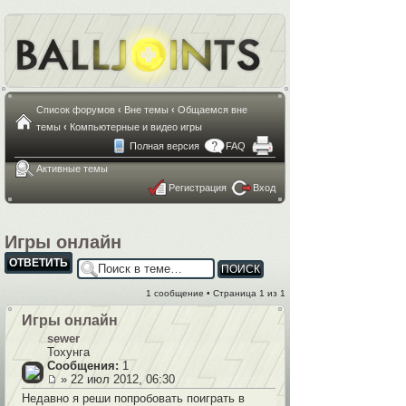
Список форумов
‹
Вне темы
‹
Общаемся вне
темы
‹
Компьютерные и видео игры
Полная версия
FAQ
Активные темы
Регистрация
Вход
Игры онлайн
ОТВЕТИТЬ
1 сообщение • Страница
1
из
1
Игры онлайн
sewer
Тохунга
Сообщения:
1
» 22 июл 2012, 06:30
Недавно я реши попробовать поиграть в