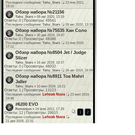
Последнее сообщение:
Tahu_Stars
23 янв 2021,
18:10
Обзор набора №21156
Tahu_Stars
» 09 авг 2020, 13:19
Ответы: 0 | Просмотры: 45541
Последнее сообщение:
Tahu_Stars
09 авг 2020, 13:19
Обзор набора №75535 Хан Соло
Tahu_Stars
» 30 дек 2019, 19:47
Ответы: 0 | Просмотры: 49386
Последнее сообщение:
Tahu_Stars
10 янв 2020,
17:12
Обзор набора №8504 Jet / Judge
Slizer
Tahu_Stars
» 16 авг 2019, 19:37
Ответы: 0 | Просмотры: 48032
Последнее сообщение:
Tahu_Stars
26 авг 2019, 16:59
Обзор набора №8911 Toa Mahri
Jaller
Tahu_Stars
» 10 июн 2019, 19:21
Ответы: 1 | Просмотры: 13123
Lehvak Nuva
Последнее сообщение:
23 июл 2019,
19:48
#6200 EVO
Remarque
» 24 фев 2012, 17:29
1
2
Ответы: 12 | Просмотры: 29015
Lehvak Nuva
Последнее сообщение:
21 дек 2018, 12:31
#44002 Rocka (2013)
Remarque
» 03 июл 2013, 14:42