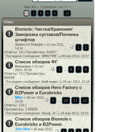
Страница
1
из
13
Тем: 321 •
•
1
2
3
4
5
13
...
ТЕМЫ
Bionicle: Чистка/Хранение/
Заморозка суставов/Починка
штифтов
Эрнесто Гевара
» 11 сен 2011,
1
2
14:34
Ответы: 18 | Просмотры: 44497
Последнее сообщение:
SPECTRE
08 янв 2014, 10:07
Список обзоров ФГ
Remarque
» 01 окт
1
6
7
8
...
2010, 05:56
Ответы: 73 | Просмотры:
99599
Последнее сообщение:
kirill-majer
03 окт 2013, 10:18
Список обзоров Hero Factory с
BZPower и Eurobricks
Mike
» 08 окт 2010,
1
10
11
12
...
19:30
Ответы: 116 |
Просмотры: 139958
Последнее сообщение:
Scorp_Jr
18 мар 2013, 19:43
Список обзоров Bionicle с
Eurobricks и BZPower.
Just Nex
» 26 мар 2012,