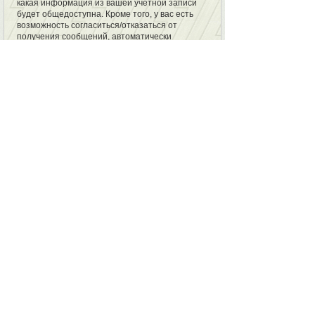
какая информация из вашей учётной записи
будет общедоступна. Кроме того, у вас есть
возможность согласиться/отказаться от
получения сообщений, автоматически
сгенерированных программным обеспечением
phpBB.
Ваш пароль надёжно зашифрован
(односторонним хэшированием). Однако не
рекомендуется использовать этот же самый
пароль, регистрируясь на других сайтах. Ваш
пароль является средством доступа к вашей
учётной записи на форумах «BallJoints.ru»,
пожалуйста, храните его в тайне, ни при каких
обстоятельствах ни представители
«BallJoints.ru», ни phpBB Group, ни другое
третье лицо не вправе спрашивать ваш
пароль. В случае, если вы забудете ваш
пароль к вашей учётной записи, вы сможете
воспользоваться функцией восстановления
пароля «Забыли пароль?», предусмотренной
программным обеспечением phpBB. Вам будет
необходимо ввести ваше имя пользователя и
ваш адрес email, после чего программное
обеспечение phpBB сгенерирует вам новый
пароль для вашей учётной записи.
ВЕРНУТЬСЯ НА СТРАНИЦУ ВХОДА