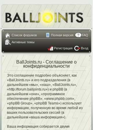
Список форумов
Полная версия
FAQ
Активные темы
Регистрация
Вход
BallJoints.ru - Соглашение о
конфиденциальности
Это соглашение подробно объясняет, как
«BallJoints.ru» и его подразделения (в
дальнейшем «мы», «наш», «BallJoints.ru»,
«http://forum.balljoints.ru») и phpBB (в
дальнейшем «они», «программное
обеспечение phpBB», «www.phpbb.com»,
«phpBB Group», «phpBB Teams») используют
информацию, полученную во время любой из
ваших пользовательских сессий (в
дальнейшем «ваша информация»).
Ваша информация собирается двумя