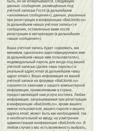
быть, но не исчерпываются, следующие
данные: сообщения, размещённые под
учётной записью Гостя (в дальнейшем
«анонимные сообщения»), данные, указанные
при регистрации в конференции «BallJoints.ru»
(в дальнейшем «ваша учётная запись») и
сообщения, оставленные вами после
регистрации и авторизации (в дальнейшем
«ваши сообщения»).
Ваша учётная запись будет содержать, как
минимум, однозначно идентифицируемое имя
(в дальнейшем «ваше имя пользователя»),
индивидуальный пароль для входа под вашей
учётной записью (далее «ваш пароль») и
реальный адрес email (в дальнейшем «ваш
адрес email»). Ваша информация из вашей
учётной записи на форумах «BallJoints.ru»
охраняется законами о защите компьютерной
информации, применяемыми в стране,
предоставляющей нам услуги хостинга. Любая
информация, запрашиваемая при регистрации
в конференции «BallJoints.ru», кроме вашего
имени пользователя, вашего пароля и вашего
адреса email, может быть как необходимой, так
и необязательной ко вводу, на усмотрение
администрации конференции «BallJoints.ru». В
любом случае у вас есть возможность выбрать,