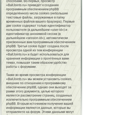
способами. Во-первых, просмотр
«BallJoints.ru» приведёт к созданию
программным обеспечением phpBB
определённого числа cookies (небольшие
текстовые файлы, загружаемые в папку
временных файлов вашего браузера). Первые
две cookie содержат только идентификатор
пользователя (в дальнейшем «user-id») и
идентификатор анонимной сессии (в
дальнейшем «session-id»), автоматически
присвоенные вам программным обеспечением
phpBB. Третья cookie будет создана после
просмотра одной из тем конференции
«BallJoints.ru» и будет использоваться для
хранения информации о прочтённых вами
темах, повышая таким образом удобство
работы с форумами.
Также во время просмотра конференции
«BallJoints.ru» мы можем установить cookies,
внешние по отношению к программному
обеспечению phpBB, однако они выходят за
рамки этого документа, целью которого
является рассмотрение страниц, созданных
исключительно программным обеспечением
phpBB. Вторым источником получения вашей
информации являются данные, которые вы
отправляете на форум. Этими данными могут