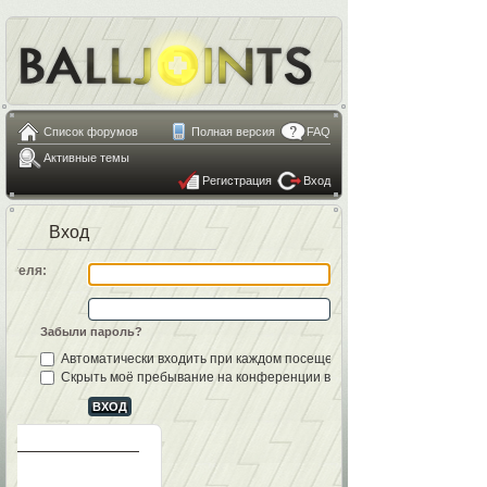
Список форумов
Полная версия
FAQ
Активные темы
Регистрация
Вход
Вход
вателя:
Забыли пароль?
Автоматически входить при каждом посещении
Скрыть моё пребывание на конференции в этот раз