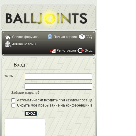
Список форумов
Полная версия
FAQ
Активные темы
Регистрация
Вход
Вход
вателя:
Забыли пароль?
Автоматически входить при каждом посещении
Скрыть моё пребывание на конференции в этот раз