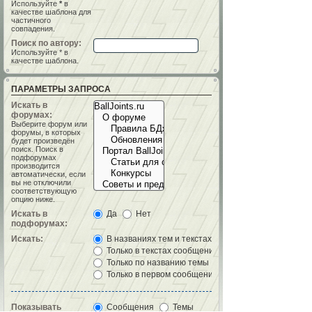
Используйте
*
в
качестве шаблона для
частичного
совпадения.
Поиск по автору:
Используйте * в
качестве шаблона.
ПАРАМЕТРЫ ЗАПРОСА
Искать в
форумах:
Выберите форум или
форумы, в которых
будет произведён
поиск. Поиск в
подфорумах
производится
автоматически, если
вы не отключили
соответствующую
опцию ниже.
Искать в
Да
Нет
подфорумах:
Искать:
В названиях тем и текстах сообщений
Только в текстах сообщений
Только по названию темы
Только в первом сообщении темы
Показывать
Сообщения
Темы