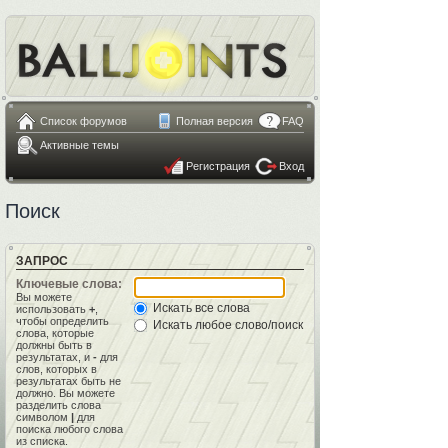
Список форумов
Полная версия
FAQ
Активные темы
Регистрация
Вход
Поиск
ЗАПРОС
Ключевые слова:
Вы можете
Искать все слова
использовать
+
,
чтобы определить
Искать любое слово/поиск с языком запросов
слова, которые
должны быть в
результатах, и
-
для
слов, которых в
результатах быть не
должно. Вы можете
разделить слова
символом
|
для
поиска любого слова
из списка.