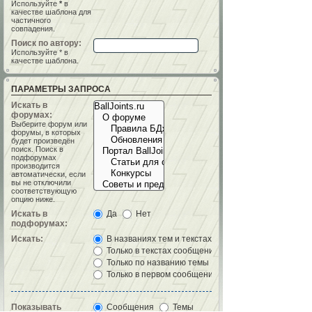
Используйте
*
в
качестве шаблона для
частичного
совпадения.
Поиск по автору:
Используйте * в
качестве шаблона.
ПАРАМЕТРЫ ЗАПРОСА
Искать в
форумах:
Выберите форум или
форумы, в которых
будет произведён
поиск. Поиск в
подфорумах
производится
автоматически, если
вы не отключили
соответствующую
опцию ниже.
Искать в
Да
Нет
подфорумах:
Искать:
В названиях тем и текстах сообщений
Только в текстах сообщений
Только по названию темы
Только в первом сообщении темы
Показывать
Сообщения
Темы