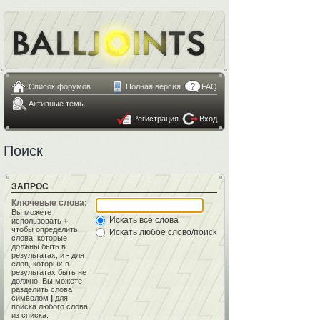
Список форумов
Полная версия
FAQ
Активные темы
Регистрация
Вход
Поиск
ЗАПРОС
Ключевые слова:
Вы можете
Искать все слова
использовать
+
,
чтобы определить
Искать любое слово/поиск с языком запросов
слова, которые
должны быть в
результатах, и
-
для
слов, которых в
результатах быть не
должно. Вы можете
разделить слова
символом
|
для
поиска любого слова
из списка.