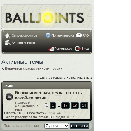
Список форумов
Полная версия
FAQ
Активные темы
Регистрация
Вход
Активные темы
Вернуться к расширенному поиску
Результатов поиска: 1 • Страница
1
из
1
ТЕМЫ
Бессмысленная темка, но хоть
какой-то актив.
в форуме
1
17
18
19
...
Общаемся вне
темы
Ответы: 188 | Просмотры: 237874
White phoenix of the crown
Сегодня, 07:39
Показать сообщения за