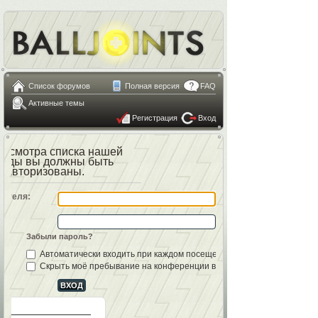
Список форумов
Полная версия
FAQ
Активные темы
Регистрация
Вход
росмотра списка нашей
анды вы должны быть
авторизованы.
вателя:
Забыли пароль?
Автоматически входить при каждом посещении
Скрыть моё пребывание на конференции в этот раз