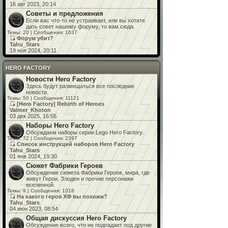
16 авг 2023, 20:14
Советы и предложения
Если вас что-то не устраивает, или вы хотите
дать совет нашему форуму, то вам сюда.
Темы: 20 | Сообщения: 1637
Форум убит?
Tahu_Stars
19 ноя 2024, 20:11
HERO FACTORY
Новости Hero Faсtory
Здесь будут размещаться все последние
новости.
Темы: 50 | Сообщения: 11121
[Hero Factory] Rebirth of Heroes
Valmer_Khoton
03 дек 2025, 16:55
Наборы Hero Faсtory
Обсуждаем наборы серии Lego Hero Faсtory.
Темы: 72 | Сообщения: 2397
Список инструкций наборов Hero Factory
Tahu_Stars
01 янв 2024, 19:30
Сюжет Фабрики Героев
Обсуждение сюжета Фабрики Героев, мира, где
живут Герои, Злодеи и прочие персонажи
вселенной.
Темы: 9 | Сообщения: 1018
На какого героя ХФ вы похожи?
Tahu_Stars
04 июн 2023, 08:54
Общая дискуссия Hero Factory
Обсуждение всего, что не подпадает под другие