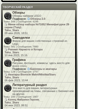
ТВОРЧЕСКИЙ РАЗДЕЛ
Обзоры
Обзоры наборов LEGO
Подфорум:
Обзоры 2.0
Темы: 348 | Сообщения: 4196
Мини-обзор набора №71052 Минифигурки 29
серии (Таху)
Tahu_Stars
09 июн 2026, 18:51
Самоделки
Форум для ваших собственных строений из
Lego.
Темы: 561 | Сообщения: 7980
Ревамп Нармото и Кетара
Tahu_Stars
10 янв 2023, 15:16
Графика
Рисунки, фотошоп, комиксы: здесь место для
всего этого.
Подфорум:
Баннеры и аватары
Темы: 128 | Сообщения: 1757
Аватары Bionicle Mahri/Mistika/Stars
Tahu_Stars
06 фев 2023, 10:44
Литературный раздел
Это место для ваших литературных
произведений на темы, связанные с Бионикл или
на другие.
Темы: 100 | Сообщения: 1907
Конец Фабрики Героев.
Tahu_Stars
04 июн 2023, 08:51