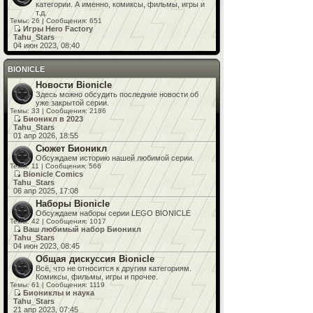
категории. А именно, комиксы, фильмы, игры и
т.д.
Темы: 26 | Сообщения: 651
Игры Hero Factory
Tahu_Stars
04 июн 2023, 08:40
BIONICLE
Новости Bionicle
Здесь можно обсудить последние новости об
уже закрытой серии.
Темы: 33 | Сообщения: 2186
Бионикл в 2023
Tahu_Stars
01 апр 2026, 18:55
Сюжет Бионикл
Обсуждаем историю нашей любимой серии.
Темы: 11 | Сообщения: 566
Bionicle Comics
Tahu_Stars
06 апр 2025, 17:08
Наборы Bionicle
Обсуждаем наборы серии LEGO BIONICLE
Темы: 42 | Сообщения: 1017
Ваш любимый набор Бионикл
Tahu_Stars
04 июн 2023, 08:45
Общая дискуссия Bionicle
Всё, что не относится к другим категориям.
Комиксы, фильмы, игры и прочее.
Темы: 61 | Сообщения: 1119
Биониклы и наука
Tahu_Stars
21 апр 2023, 07:45