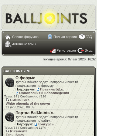
Список форумов
Полная версия
FAQ
Активные темы
Регистрация
Вход
Текущее время: 07 авг 2026, 16:32
BALLJOINTS.RU
О форуме
Тут вы можете задать вопросы и внести
предложения по форуму.
Подфорумы:
Правила БДж
,
Обновления и нововведения
Темы: 34 | Сообщения: 4226
Смена ника
White phoenix of the crown
11 июл 2026, 08:39
Портал BallJoints.ru
Тут вы можете задать вопросы и внести
предложения по сайту.
Подфорум:
Конкурсы
Темы: 34 | Сообщения: 1174
RSS-лента
Tahu_Stars