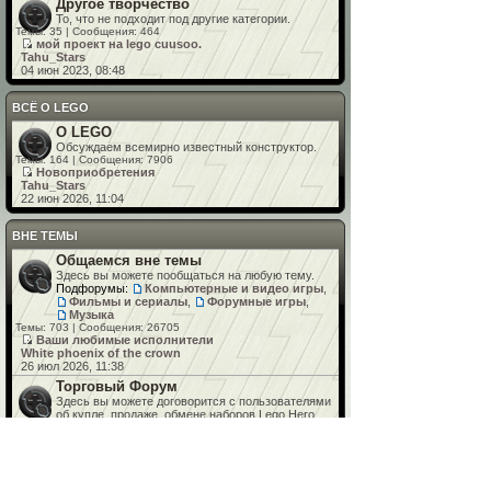
Другое творчество
То, что не подходит под другие категории.
Темы: 35 | Сообщения: 464
мой проект на lego cuusоо.
Tahu_Stars
04 июн 2023, 08:48
ВСЁ О LEGO
О LEGO
Обсуждаем всемирно известный конструктор.
Темы: 164 | Сообщения: 7906
Новоприобретения
Tahu_Stars
22 июн 2026, 11:04
ВНЕ ТЕМЫ
Общаемся вне темы
Здесь вы можете пообщаться на любую тему.
Подфорумы:
Компьютерные и видео игры
,
Фильмы и сериалы
,
Форумные игры
,
Музыка
Темы: 703 | Сообщения: 26705
Ваши любимые исполнители
White phoenix of the crown
26 июл 2026, 11:38
Торговый Форум
Здесь вы можете договорится с пользователями
об купле, продаже, обмене наборов Lego Hero
Factory, Bionicle и др.
Подфорумы:
Покупка
,
Продажа
Темы: 134 | Сообщения: 1124
Продаю свою коллекцию наборов Лего
Ниазеск