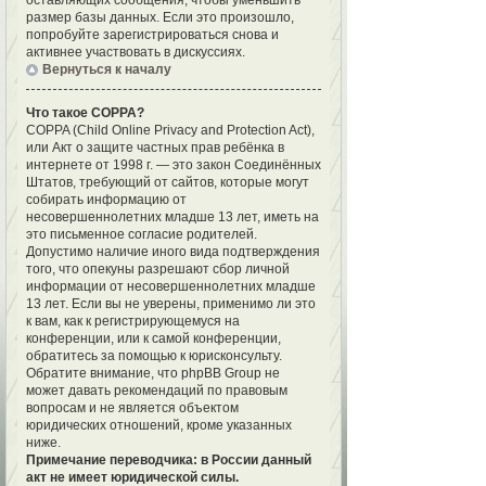
оставляющих сообщения, чтобы уменьшить
размер базы данных. Если это произошло,
попробуйте зарегистрироваться снова и
активнее участвовать в дискуссиях.
Вернуться к началу
Что такое COPPA?
COPPA (Child Online Privacy and Protection Act),
или Акт о защите частных прав ребёнка в
интернете от 1998 г. — это закон Соединённых
Штатов, требующий от сайтов, которые могут
собирать информацию от
несовершеннолетних младше 13 лет, иметь на
это письменное согласие родителей.
Допустимо наличие иного вида подтверждения
того, что опекуны разрешают сбор личной
информации от несовершеннолетних младше
13 лет. Если вы не уверены, применимо ли это
к вам, как к регистрирующемуся на
конференции, или к самой конференции,
обратитесь за помощью к юрисконсульту.
Обратите внимание, что phpBB Group не
может давать рекомендаций по правовым
вопросам и не является объектом
юридических отношений, кроме указанных
ниже.
Примечание переводчика: в России данный
акт не имеет юридической силы.