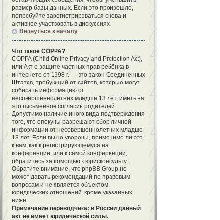
оставляющих сообщения, чтобы уменьшить
размер базы данных. Если это произошло,
попробуйте зарегистрироваться снова и
активнее участвовать в дискуссиях.
Вернуться к началу
Что такое COPPA?
COPPA (Child Online Privacy and Protection Act),
или Акт о защите частных прав ребёнка в
интернете от 1998 г. — это закон Соединённых
Штатов, требующий от сайтов, которые могут
собирать информацию от
несовершеннолетних младше 13 лет, иметь на
это письменное согласие родителей.
Допустимо наличие иного вида подтверждения
того, что опекуны разрешают сбор личной
информации от несовершеннолетних младше
13 лет. Если вы не уверены, применимо ли это
к вам, как к регистрирующемуся на
конференции, или к самой конференции,
обратитесь за помощью к юрисконсульту.
Обратите внимание, что phpBB Group не
может давать рекомендаций по правовым
вопросам и не является объектом
юридических отношений, кроме указанных
ниже.
Примечание переводчика: в России данный
акт не имеет юридической силы.