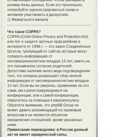
оставляющих сообщения, чтобы уменьшить
размер базы данных. Если это произошло,
попробуйте зарегистрироваться снова и
активнее участвовать в дискуссиях.
Вернуться к началу
Что такое COPPA?
COPPA (Child Online Privacy and Protection Act),
или Акт о защите частных прав ребёнка в
интернете от 1998 г. — это закон Соединённых
Штатов, требующий от сайтов, которые могут
собирать информацию от
несовершеннолетних младше 13 лет, иметь на
это письменное согласие родителей.
Допустимо наличие иного вида подтверждения
того, что опекуны разрешают сбор личной
информации от несовершеннолетних младше
13 лет. Если вы не уверены, применимо ли это
к вам, как к регистрирующемуся на
конференции, или к самой конференции,
обратитесь за помощью к юрисконсульту.
Обратите внимание, что phpBB Group не
может давать рекомендаций по правовым
вопросам и не является объектом
юридических отношений, кроме указанных
ниже.
Примечание переводчика: в России данный
акт не имеет юридической силы.